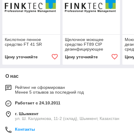
Кислотное пенное
Щелочное моющее
Мою
средство FT 41 SR
средство FT89 CIP
дез
дезинфицирующее
сред
(Германия)
(Гер
Цену уточняйте
Цену уточняйте
Цен
О нас
Рейтинг не сформирован
Менее 5 отзывов за последний год
Работает с 24.10.2011
г. Шымкент
ул. Ш. Калдаякова, 11-2 (склад), Шымкент, Казахстан
Контакты